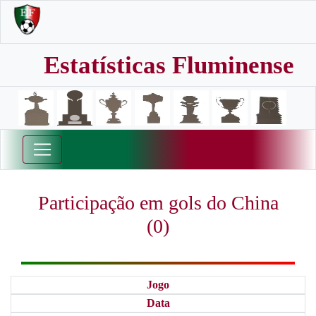
Estatísticas Fluminense
Participação em gols do China
(0)
Jogo
Data