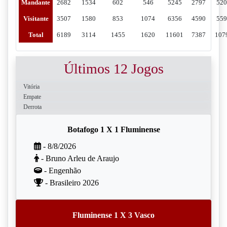
Mandante
2682
1534
602
546
5245
2797
520
Visitante
3507
1580
853
1074
6356
4590
559
Total
6189
3114
1455
1620
11601
7387
107
Últimos 12 Jogos
Vitória
Empate
Derrota
Botafogo 1 X 1 Fluminense
- 8/8/2026
- Bruno Arleu de Araujo
- Engenhão
- Brasileiro 2026
Fluminense 1 X 3 Vasco