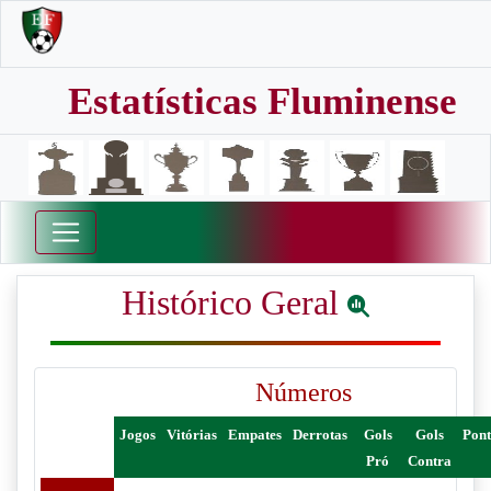
Estatísticas Fluminense
Histórico Geral
Números
Jogos
Vitórias
Empates
Derrotas
Gols
Gols
Pont
Pró
Contra