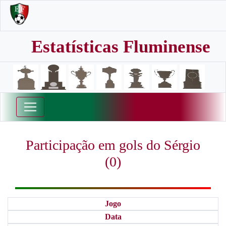
Estatísticas Fluminense
Participação em gols do Sérgio
(0)
Jogo
Data