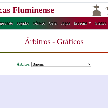
icas Fluminense
peonato
Jogador
Técnico
Geral
Jogos
Especial
Gráfico
Árbitros - Gráficos
Árbitro: