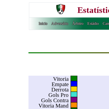
Estatíst
Inicio
Adversário
Árbitro
Estádio
Cam
Vitoria
Empate
Derrota
Gols Pro
Gols Contra
Vitoria Mand