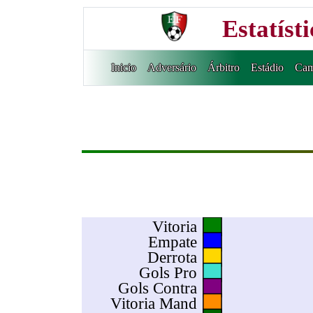
Estatíst
Inicio
Adversário
Árbitro
Estádio
Cam
Vitoria
Empate
Derrota
Gols Pro
Gols Contra
Vitoria Mand