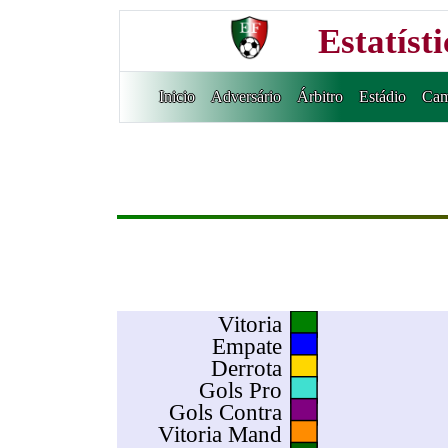
Estatíst
Inicio
Adversário
Árbitro
Estádio
Cam
Vitoria
Empate
Derrota
Gols Pro
Gols Contra
Vitoria Mand