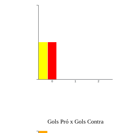
0
1
2
Gols Pró x Gols Contra