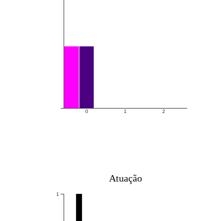
0
1
2
Atuação
1