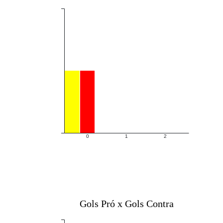
0
1
2
Gols Pró x Gols Contra