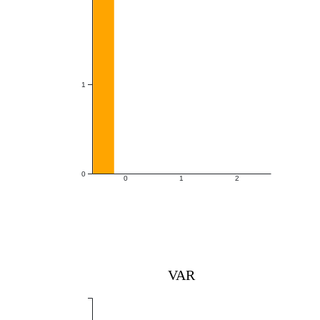
1
0
0
1
2
VAR