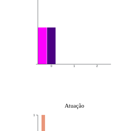
0
1
2
Atuação
1