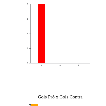
8
6
4
2
0
0
1
2
Gols Pró x Gols Contra