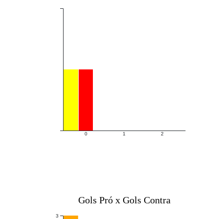
0
1
2
Gols Pró x Gols Contra
3