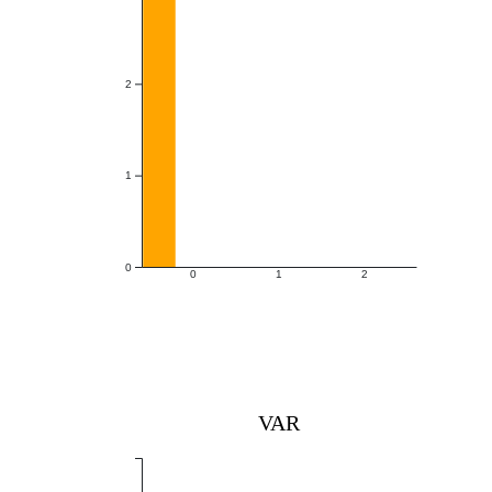
2
1
0
0
1
2
VAR