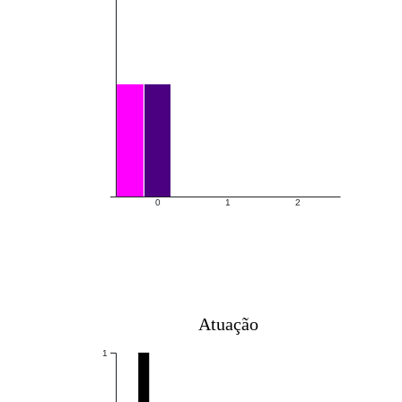
0
1
2
Atuação
1