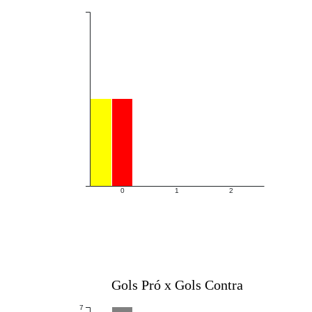
0
1
2
Gols Pró x Gols Contra
7