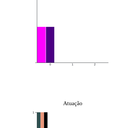
0
1
2
Atuação
1