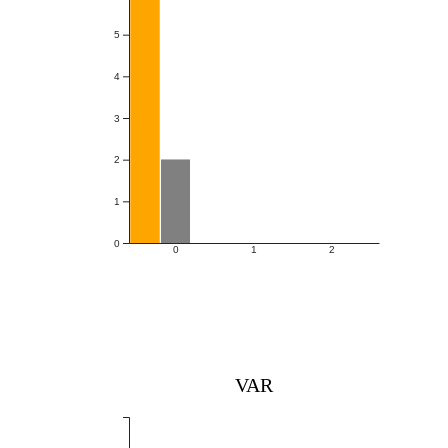
5
4
3
2
1
0
0
1
2
VAR