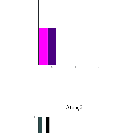
0
1
2
Atuação
1