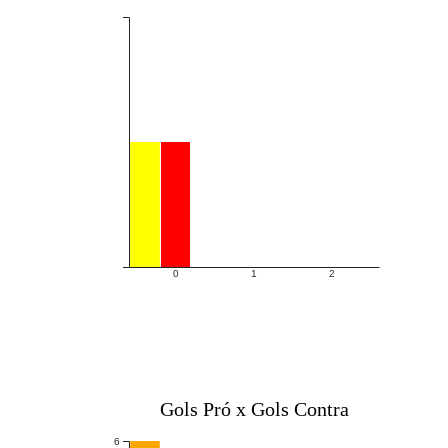
0
1
2
Gols Pró x Gols Contra
6