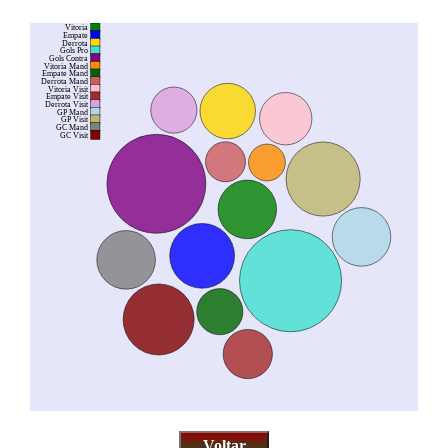
Vitoria
Empate
Derrota
Gols Pro
Gols Contra
Vitoria Mand
Empate Mand
Derrota Mand
Vitoria Visit
Empate Visit
Derrota Visit
GP Mand
GP Visit
GC Mand
GC Visit