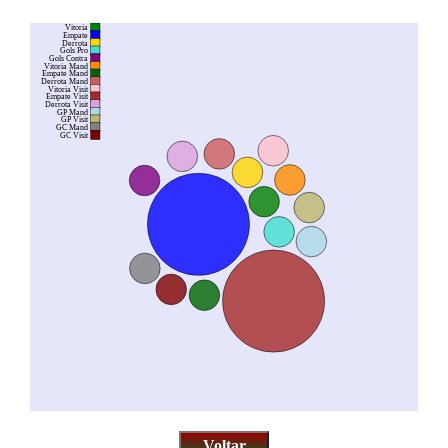
Vitoria
Empate
Derrota
Gols Pro
Gols Contra
Vitoria Mand
Empate Mand
Derrota Mand
Vitoria Visit
Empate Visit
Derrota Visit
GP Mand
GP Visit
GC Mand
GC Visit