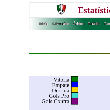
Estatíst
Inicio
Adversário
Árbitro
Estádio
Cam
Vitoria
Empate
Derrota
Gols Pro
Gols Contra