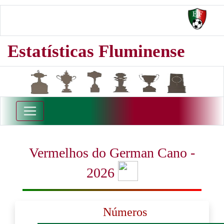
Estatísticas Fluminense
Vermelhos do German Cano -
2026
Números