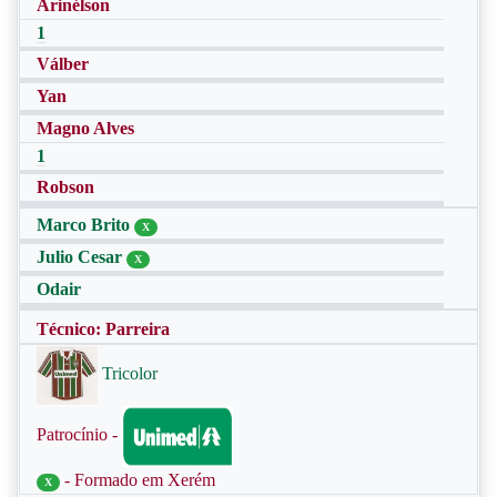
Arinélson
1
Válber
Yan
Magno Alves
1
Robson
Marco Brito
X
Julio Cesar
X
Odair
Técnico: Parreira
Tricolor
Patrocínio -
- Formado em Xerém
X