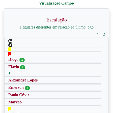
Escalação
1 titulares diferentes em relação ao último jogo
4-4-2
Diogo
X
Flávio
X
1
Alexandre Lopes
Emerson
X
Paulo César
Marcão