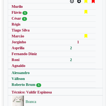
Murilo
Flávio
X
César
X
Régis
Tiago Silva
Marcão
Jorginho
1
Asprilla
2
Fernando Diniz
Roni
2
Agnaldo
Alessandro
Válbson
Roberto Brum
X
Técnico: Valdir Espinosa
Branca