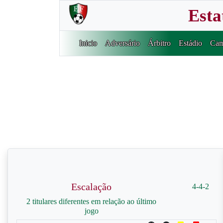
Esta
Inicio
Adversário
Árbitro
Estádio
Cam
Escalação
4-4-2
2 titulares diferentes em relação ao último
jogo