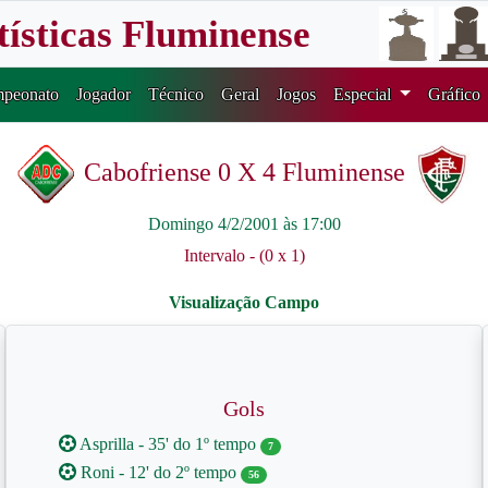
tísticas Fluminense
peonato
Jogador
Técnico
Geral
Jogos
Especial
Gráfico
Cabofriense 0 X 4 Fluminense
Domingo 4/2/2001 às 17:00
Intervalo - (0 x 1)
Gols
Asprilla - 35' do 1º tempo
7
Roni - 12' do 2º tempo
56