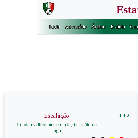
Esta
Inicio
Adversário
Árbitro
Estádio
Cam
Escalação
4-4-2
1 titulares diferentes em relação ao último
jogo