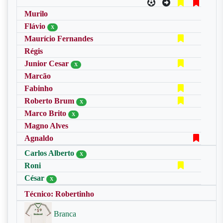
Murilo
Flávio
X
Maurício Fernandes
Régis
Junior Cesar
X
Marcão
Fabinho
Roberto Brum
X
Marco Brito
X
Magno Alves
Agnaldo
Carlos Alberto
X
Roni
César
X
Técnico: Robertinho
Branca