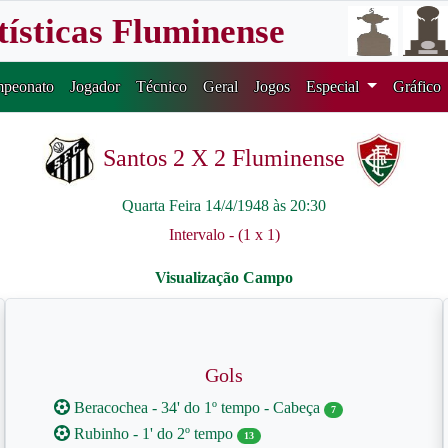
tísticas Fluminense
peonato
Jogador
Técnico
Geral
Jogos
Especial
Gráfico
Santos 2 X 2 Fluminense
Quarta Feira 14/4/1948 às 20:30
Intervalo - (1 x 1)
Gols
Beracochea - 34' do 1º tempo - Cabeça
7
Rubinho - 1' do 2º tempo
13