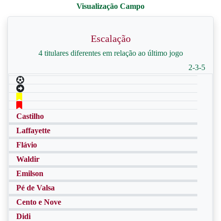
Escalação
4 titulares diferentes em relação ao último jogo
2-3-5
Castilho
Laffayette
Flávio
Waldir
Emilson
Pé de Valsa
Cento e Nove
Didi