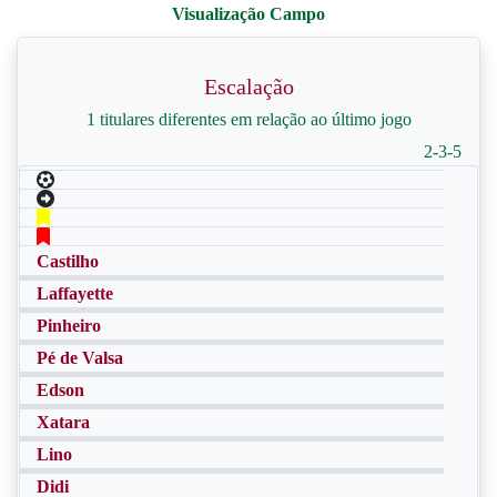
Escalação
1 titulares diferentes em relação ao último jogo
2-3-5
Castilho
Laffayette
Pinheiro
Pé de Valsa
Edson
Xatara
Lino
Didi