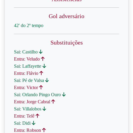
Gol adversário
42' do 2º tempo
Substituições
Sai: Castilho
Entra: Veludo
Sai: Laffayette
Entra: Flávio
Sai: Pé de Valsa
Entra: Victor
Sai: Orlando Pingo Ouro
Entra: Jorge Cabral
Sai: Villalobos
Entra: Telê
Sai: Didi
Entra: Robson