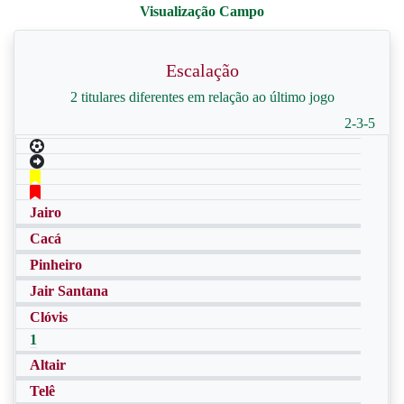
Escalação
2 titulares diferentes em relação ao último jogo
2-3-5
Jairo
Cacá
Pinheiro
Jair Santana
Clóvis
1
Altair
Telê