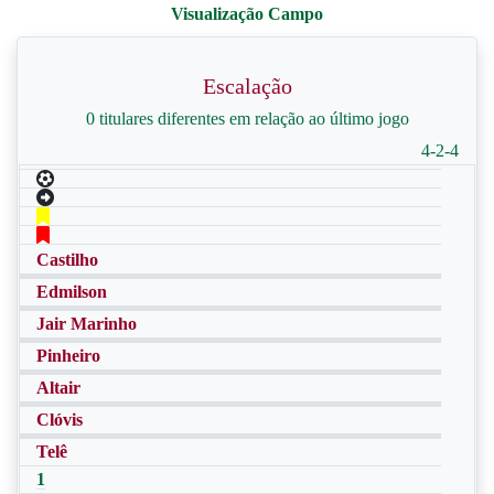
Escalação
0 titulares diferentes em relação ao último jogo
4-2-4
Castilho
Edmilson
Jair Marinho
Pinheiro
Altair
Clóvis
Telê
1