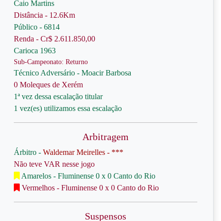
Caio Martins
Distância - 12.6Km
Público - 6814
Renda - Cr$ 2.611.850,00
Carioca 1963
Sub-Campeonato: Returno
Técnico Adversário - Moacir Barbosa
0 Moleques de Xerém
1ª vez dessa escalação titular
1 vez(es) utilizamos essa escalação
Arbitragem
Árbitro -
Waldemar Meirelles - ***
Não teve VAR nesse jogo
Amarelos - Fluminense 0 x 0 Canto do Rio
Vermelhos - Fluminense 0 x 0 Canto do Rio
Suspensos