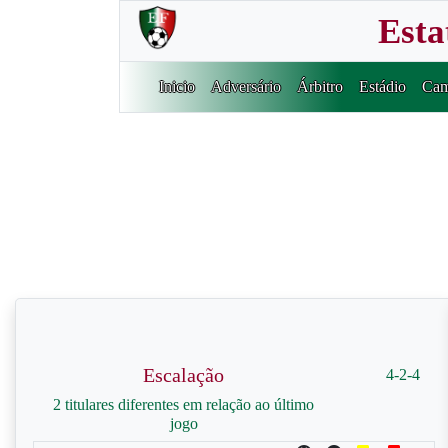
Esta
Inicio
Adversário
Árbitro
Estádio
Cam
Escalação
4-2-4
2 titulares diferentes em relação ao último
jogo