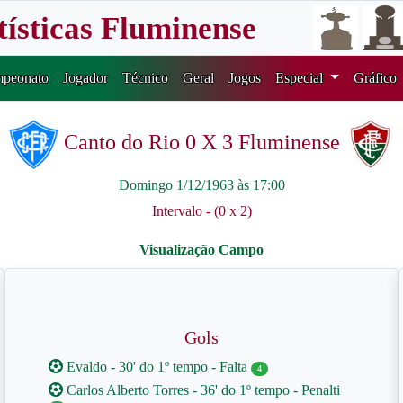
tísticas Fluminense
peonato
Jogador
Técnico
Geral
Jogos
Especial
Gráfico
Canto do Rio 0 X 3 Fluminense
Domingo 1/12/1963 às 17:00
Intervalo - (0 x 2)
Gols
Evaldo - 30' do 1º tempo - Falta
4
Carlos Alberto Torres - 36' do 1º tempo - Penalti