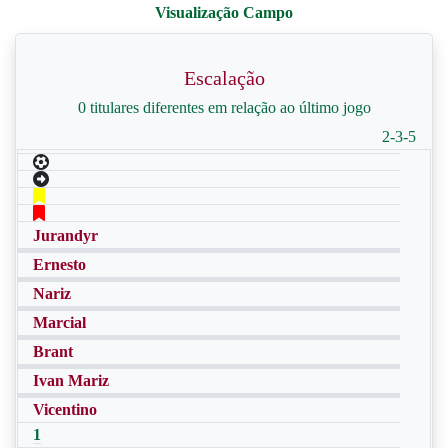
Escalação
0 titulares diferentes em relação ao último jogo
2-3-5
Jurandyr
Ernesto
Nariz
Marcial
Brant
Ivan Mariz
Vicentino
1