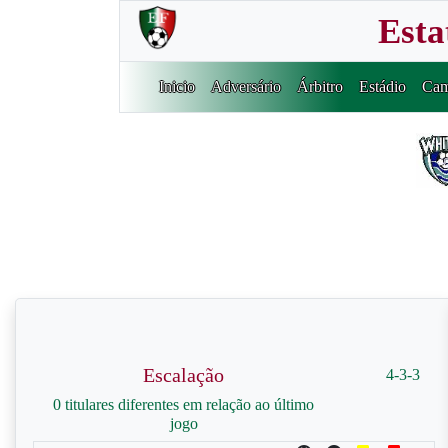
Esta
Inicio
Adversário
Árbitro
Estádio
Cam
Escalação
4-3-3
0 titulares diferentes em relação ao último
jogo