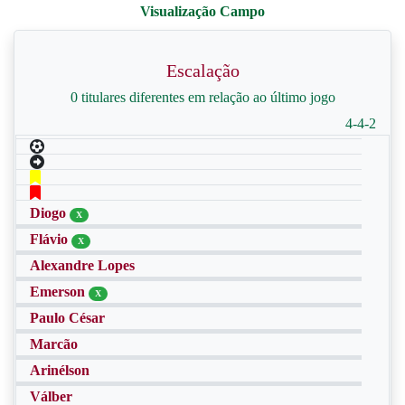
Escalação
0 titulares diferentes em relação ao último jogo
4-4-2
Diogo
X
Flávio
X
Alexandre Lopes
Emerson
X
Paulo César
Marcão
Arinélson
Válber