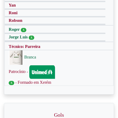
Yan
Roni
Robson
Roger
X
Jorge Luis
X
Técnico: Parreira
Branca
Patrocínio -
- Formado em Xerém
X
Gols