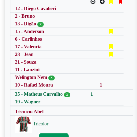
12 - Diego Cavalieri
2 - Bruno
13 - Digão
X
15 - Anderson
6 - Carlinhos
17 - Valencia
28 - Jean
21 - Souza
11 - Lanzini
Welington Nem
X
10 - Rafael Moura
1
35 - Matheus Carvalho
1
X
19 - Wagner
Técnico: Abel
Tricolor