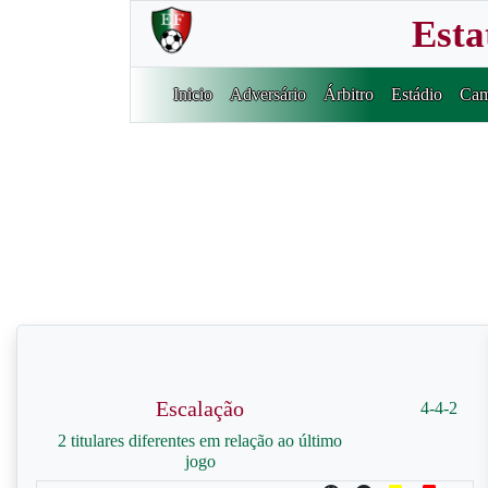
Esta
Inicio
Adversário
Árbitro
Estádio
Cam
Escalação
4-4-2
2 titulares diferentes em relação ao último
jogo