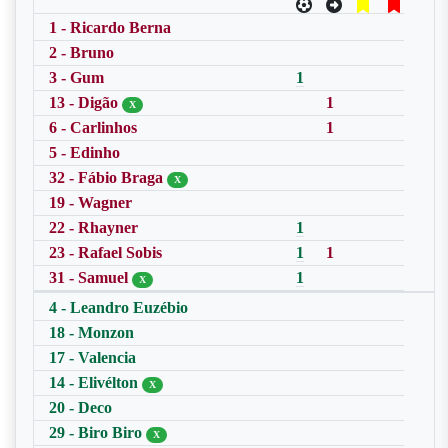
1 - Ricardo Berna
2 - Bruno
3 - Gum
1
13 - Digão
1
X
6 - Carlinhos
1
5 - Edinho
32 - Fábio Braga
X
19 - Wagner
22 - Rhayner
1
23 - Rafael Sobis
1
1
31 - Samuel
1
X
4 - Leandro Euzébio
18 - Monzon
17 - Valencia
14 - Elivélton
X
20 - Deco
29 - Biro Biro
X