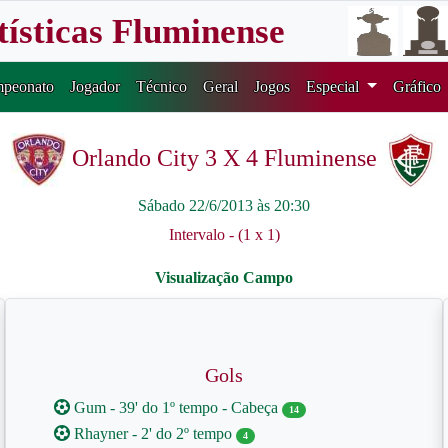
tísticas Fluminense
peonato
Jogador
Técnico
Geral
Jogos
Especial
Gráfico
Orlando City 3 X 4 Fluminense
Sábado 22/6/2013 às 20:30
Intervalo - (1 x 1)
Gols
Gum - 39' do 1º tempo - Cabeça
14
Rhayner - 2' do 2º tempo
4