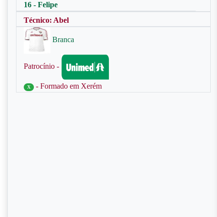
16 - Felipe
Técnico: Abel
Branca
Patrocínio -
- Formado em Xerém
X