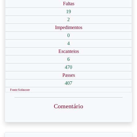
Faltas
19
2
Impedimentos
0
4
Escanteios
6
470
Passes
407
Fonte:Sofascore
Comentário