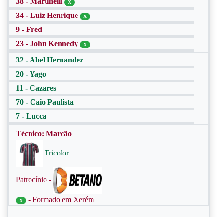
38 - Martinelli
X
34 - Luiz Henrique
X
9 - Fred
23 - John Kennedy
X
32 - Abel Hernandez
20 - Yago
11 - Cazares
70 - Caio Paulista
7 - Lucca
Técnico: Marcão
Tricolor
Patrocínio -
- Formado em Xerém
X