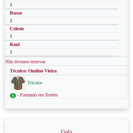
1
Russo
2
Celeste
1
Raul
1
Não tivemos reservas
Técnico: Ondino Vieira
Tricolor
- Formado em Xerém
X
Gols