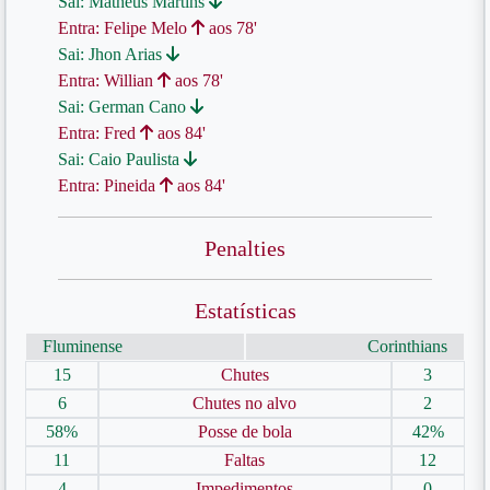
Sai: Matheus Martins
Entra: Felipe Melo
aos 78'
Sai: Jhon Arias
Entra: Willian
aos 78'
Sai: German Cano
Entra: Fred
aos 84'
Sai: Caio Paulista
Entra: Pineida
aos 84'
Penalties
Estatísticas
Fluminense
Corinthians
15
Chutes
3
6
Chutes no alvo
2
58%
Posse de bola
42%
11
Faltas
12
4
Impedimentos
0