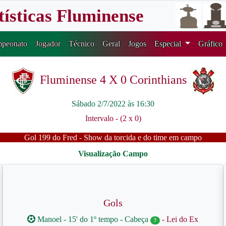
tísticas Fluminense
peonato
Jogador
Técnico
Geral
Jogos
Especial
Gráfico
Fluminense 4 X 0 Corinthians
Sábado 2/7/2022 às 16:30
Intervalo - (2 x 0)
Gol 199 do Fred - Show da torcida e do time em campo
Gols
Manoel - 15' do 1º tempo - Cabeça
- Lei do Ex
7