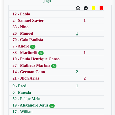
jogo
12 - Fábio
2 - Samuel Xavier
1
33 - Nino
26 - Manoel
1
70 - Caio Paulista
7 - André
X
38 - Martinelli
1
X
10 - Paulo Henrique Ganso
37 - Matheus Martins
X
14 - German Cano
2
21 - Jhon Arias
2
9 - Fred
1
6 - Pineida
52 - Felipe Melo
19 - Alexandre Jesus
X
17 - Willian