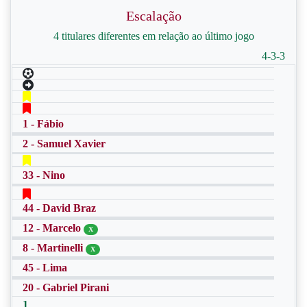
Escalação
4 titulares diferentes em relação ao último jogo
4-3-3
1 - Fábio
2 - Samuel Xavier
33 - Nino
44 - David Braz
12 - Marcelo
X
8 - Martinelli
X
45 - Lima
20 - Gabriel Pirani
1