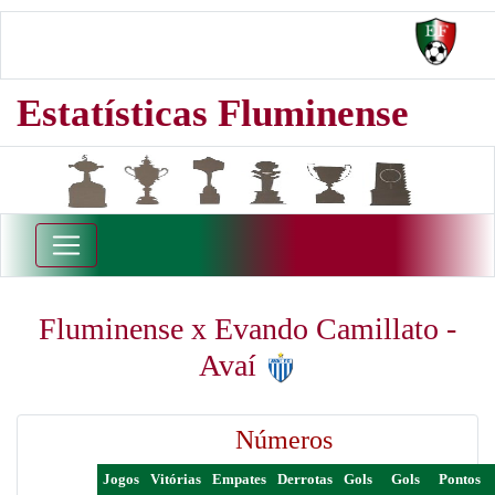
Estatísticas Fluminense
Fluminense x Evando Camillato -
Avaí
Números
Jogos
Vitórias
Empates
Derrotas
Gols
Gols
Pontos