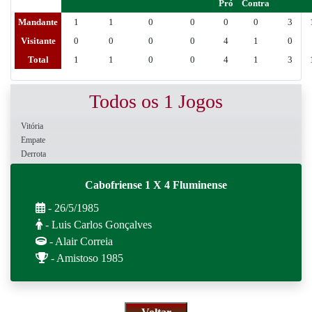
Pró
Contra
Mandante
1
1
0
0
0
0
3
Visitante
0
0
0
0
4
1
0
Total
1
1
0
0
4
1
3
Todos os 1 Jogos
Vitória
Empate
Derrota
Cabofriense 1 X 4 Fluminense
- 26/5/1985
- Luis Carlos Gonçalves
- Alair Correia
- Amistoso 1985