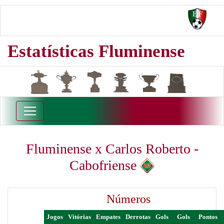
Estatísticas Fluminense
Fluminense x Carlos Roberto -
Cabofriense
Números
Jogos
Vitórias
Empates
Derrotas
Gols
Gols
Pontos