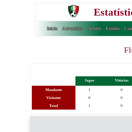
Estatíst
Inicio
Adversário
Árbitro
Estádio
Cam
Fl
Jogos
Vitórias
Mandante
1
0
Visitante
0
0
Total
1
0