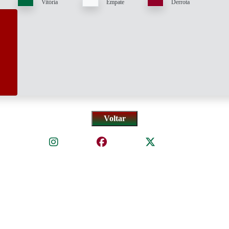
Vitória
Empate
Derrota