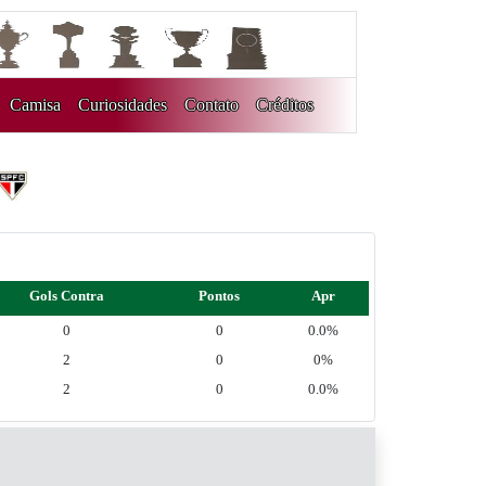
Camisa
Curiosidades
Contato
Créditos
Gols Contra
Pontos
Apr
0
0
0.0%
2
0
0%
2
0
0.0%