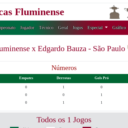
icas Fluminense
peonato
Jogador
Técnico
Geral
Jogos
Especial
Gráfico
uminense x Edgardo Bauza - São Paulo
Números
Empates
Derrotas
Gols Pró
0
1
0
0
0
1
0
1
1
Todos os 1 Jogos