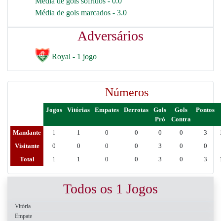
Média de gols sofridos - 0.0
Média de gols marcados - 3.0
Adversários
Royal - 1 jogo
Números
Jogos
Vitórias
Empates
Derrotas
Gols
Gols
Pontos
Pró
Contra
Mandante
1
1
0
0
0
0
3
Visitante
0
0
0
0
3
0
0
Total
1
1
0
0
3
0
3
Todos os 1 Jogos
Vitória
Empate