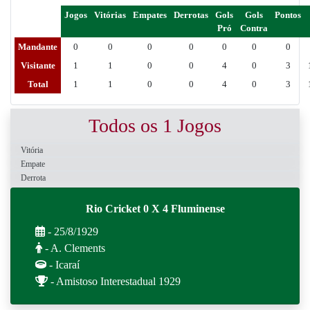
Jogos
Vitórias
Empates
Derrotas
Gols
Gols
Pontos
Pró
Contra
Mandante
0
0
0
0
0
0
0
Visitante
1
1
0
0
4
0
3
Total
1
1
0
0
4
0
3
Todos os 1 Jogos
Vitória
Empate
Derrota
Rio Cricket 0 X 4 Fluminense
- 25/8/1929
- A. Clements
- Icaraí
- Amistoso Interestadual 1929