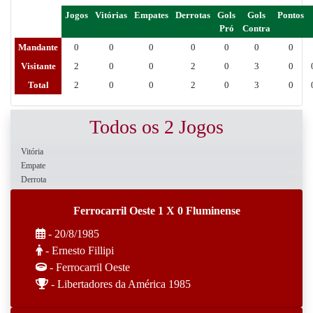
Jogos
Vitórias
Empates
Derrotas
Gols
Gols
Pontos
Pró
Contra
Mandante
0
0
0
0
0
0
0
Visitante
2
0
0
2
0
3
0
Total
2
0
0
2
0
3
0
Todos os 2 Jogos
Vitória
Empate
Derrota
Ferrocarril Oeste 1 X 0 Fluminense
- 20/8/1985
- Ernesto Fillipi
- Ferrocarril Oeste
- Libertadores da América 1985