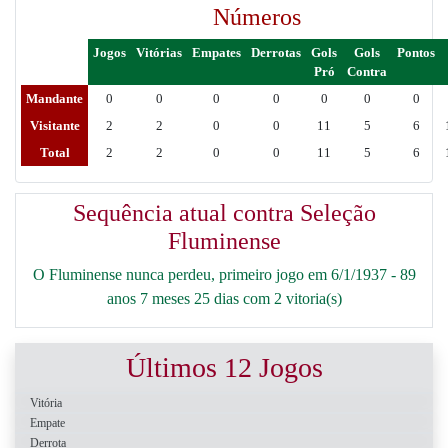
Números
Jogos
Vitórias
Empates
Derrotas
Gols
Gols
Pontos
Pró
Contra
Mandante
0
0
0
0
0
0
0
Visitante
2
2
0
0
11
5
6
Total
2
2
0
0
11
5
6
Sequência atual contra Seleção
Fluminense
O Fluminense nunca perdeu, primeiro jogo em 6/1/1937 - 89
anos 7 meses 25 dias com 2 vitoria(s)
Últimos 12 Jogos
Vitória
Empate
Derrota