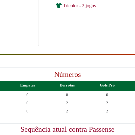
Tricolor - 2 jogos
Números
Empates
Derrotas
Gols Pró
0
0
0
0
2
2
0
2
2
Sequência atual contra Passense