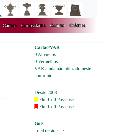
Camisa
Curiosidades
Contato
Créditos
Cartão/VAR
0 Amarelos
0 Vermelhos
VAR ainda não utilizado neste
confronto
Desde 2003
Flu 0 x 0 Passense
Flu 0 x 0 Passense
Gols
Total de gols - 7