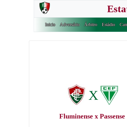
Esta
Inicio
Adversário
Árbitro
Estádio
Cam
X
Fluminense x Passense