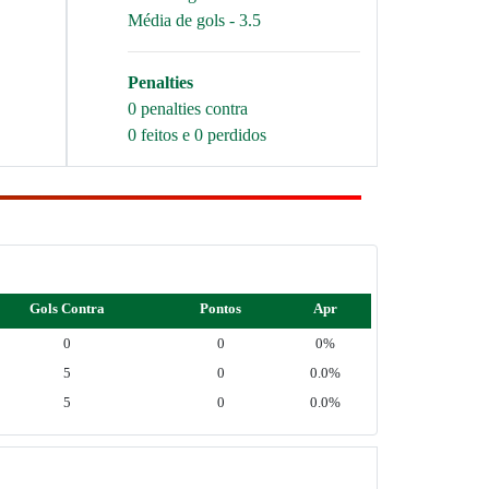
Média de gols - 3.5
Penalties
0 penalties contra
0 feitos e 0 perdidos
Gols Contra
Pontos
Apr
0
0
0%
5
0
0.0%
5
0
0.0%