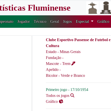
tísticas Fluminense
peonato
Jogador
Técnico
Geral
Jogos
Especial
Gráfico
Clube Esportivo Passense de Futebol e
Cultura
Estado - Minas Gerais
Fundação -
Mascote - Trem
Apelido -
Bicolor - Verde e Branco
Primeiro jogo - 17/10/1954
Todos os jogos
Gráfico