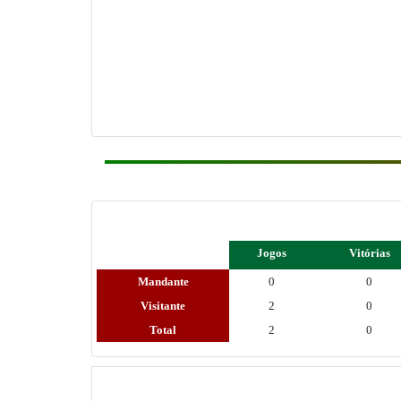
Jogos
Vitórias
Mandante
0
0
Visitante
2
0
Total
2
0