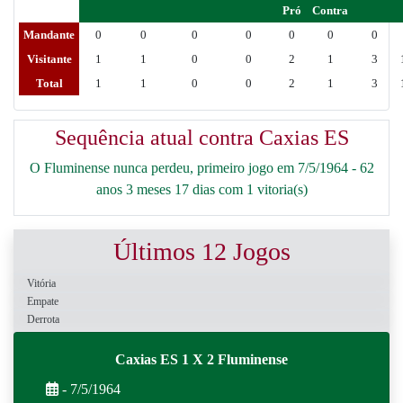
Pró
Contra
Mandante
0
0
0
0
0
0
0
Visitante
1
1
0
0
2
1
3
Total
1
1
0
0
2
1
3
Sequência atual contra Caxias ES
O Fluminense nunca perdeu, primeiro jogo em 7/5/1964 - 62
anos 3 meses 17 dias com 1 vitoria(s)
Últimos 12 Jogos
Vitória
Empate
Derrota
Caxias ES 1 X 2 Fluminense
- 7/5/1964