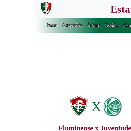
Esta
Inicio
Adversário
Árbitro
Estádio
Cam
X
Fluminense x Juventud