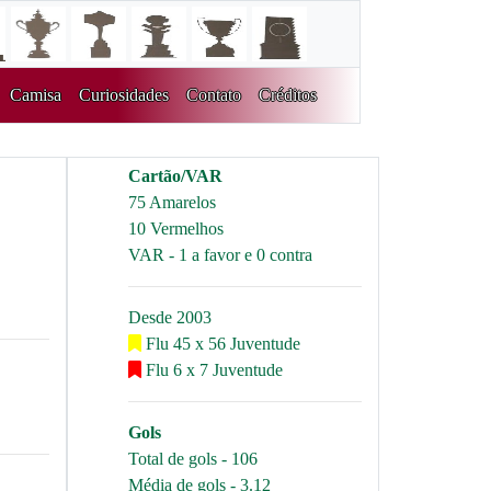
Camisa
Curiosidades
Contato
Créditos
Cartão/VAR
75 Amarelos
10 Vermelhos
VAR - 1 a favor e 0 contra
Desde 2003
Flu 45 x 56 Juventude
Flu 6 x 7 Juventude
Gols
Total de gols - 106
Média de gols - 3.12