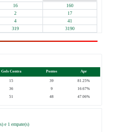
16
160
2
17
4
41
319
3190
Gols Contra
Pontos
Apr
15
39
81.25%
36
9
16.67%
51
48
47.06%
s) e 1 empate(s)