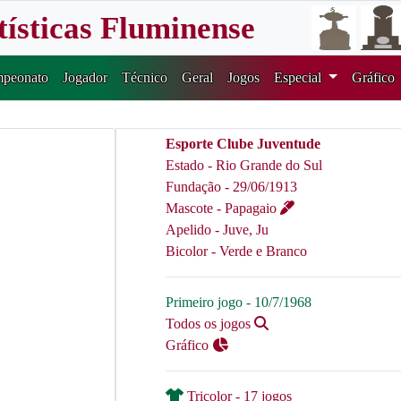
tísticas Fluminense
peonato
Jogador
Técnico
Geral
Jogos
Especial
Gráfico
Esporte Clube Juventude
Estado - Rio Grande do Sul
Fundação - 29/06/1913
Mascote - Papagaio
Apelido - Juve, Ju
Bicolor - Verde e Branco
Primeiro jogo - 10/7/1968
Todos os jogos
Gráfico
e
Tricolor - 17 jogos