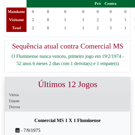
Pró
Contra
Mandante
0
0
0
0
0
0
0
Visitante
2
0
1
1
2
3
1
Total
2
0
1
1
2
3
1
Sequência atual contra Comercial MS
O Fluminense nunca venceu, primeiro jogo em 19/2/1974 -
52 anos 6 meses 2 dias com 1 derrota(s) e 1 empate(s)
Últimos 12 Jogos
Vitória
Empate
Derrota
Comercial MS 1 X 1 Fluminense
- 7/9/1975