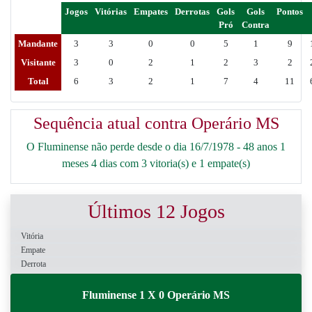
Jogos
Vitórias
Empates
Derrotas
Gols
Gols
Pontos
Pró
Contra
Mandante
3
3
0
0
5
1
9
Visitante
3
0
2
1
2
3
2
Total
6
3
2
1
7
4
11
Sequência atual contra Operário MS
O Fluminense não perde desde o dia 16/7/1978 - 48 anos 1
meses 4 dias com 3 vitoria(s) e 1 empate(s)
Últimos 12 Jogos
Vitória
Empate
Derrota
Fluminense 1 X 0 Operário MS