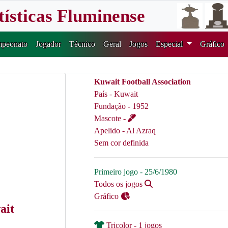
tísticas Fluminense
peonato
Jogador
Técnico
Geral
Jogos
Especial
Gráfico
Kuwait Football Association
País - Kuwait
Fundação - 1952
Mascote -
Apelido - Al Azraq
Sem cor definida
Primeiro jogo - 25/6/1980
Todos os jogos
Gráfico
ait
Tricolor - 1 jogos