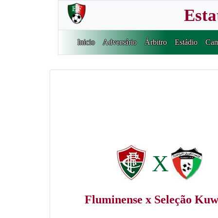
Esta
Inicio
Adversário
Árbitro
Estádio
Cam
X
Fluminense x Seleção Kuw