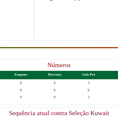
Números
Empates
Derrotas
Gols Pró
0
0
3
0
0
0
0
0
3
Sequência atual contra Seleção Kuwait