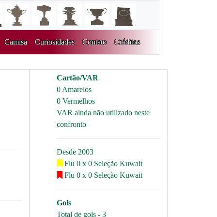
Camisa
Curiosidades
Contato
Créditos
Cartão/VAR
0 Amarelos
0 Vermelhos
VAR ainda não utilizado neste
confronto
Desde 2003
Flu 0 x 0 Seleção Kuwait
Flu 0 x 0 Seleção Kuwait
Gols
Total de gols - 3