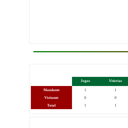
Jogos
Vitórias
Mandante
1
1
Visitante
0
0
Total
1
1