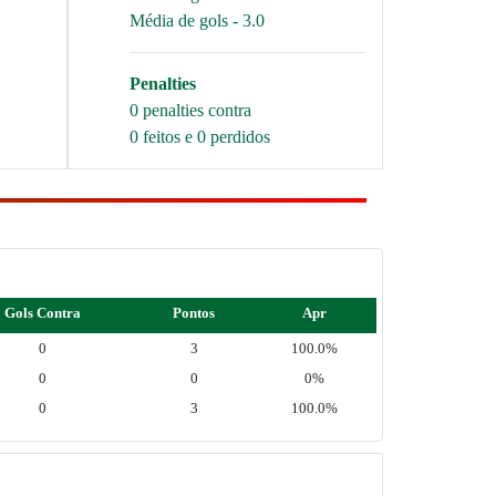
Média de gols - 3.0
Penalties
0 penalties contra
0 feitos e 0 perdidos
Gols Contra
Pontos
Apr
0
3
100.0%
0
0
0%
0
3
100.0%