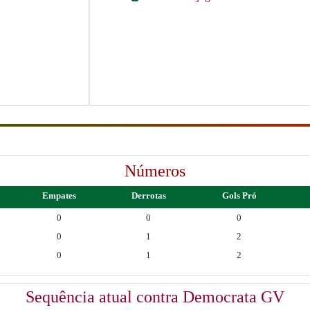
Números
Empates
Derrotas
Gols Pró
0
0
0
0
1
2
0
1
2
Sequência atual contra Democrata GV