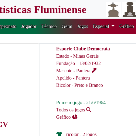
tísticas Fluminense
peonato
Jogador
Técnico
Geral
Jogos
Especial
Gráfico
Esporte Clube Democrata
Estado - Minas Gerais
Fundação - 13/02/1932
Mascote - Pantera
Apelido - Pantera
Bicolor - Preto e Branco
Primeiro jogo - 21/6/1964
Todos os jogos
Gráfico
 GV
Tricolor - 2 jogos