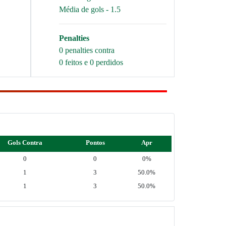
Média de gols - 1.5
Penalties
0 penalties contra
0 feitos e 0 perdidos
Gols Contra
Pontos
Apr
0
0
0%
1
3
50.0%
1
3
50.0%