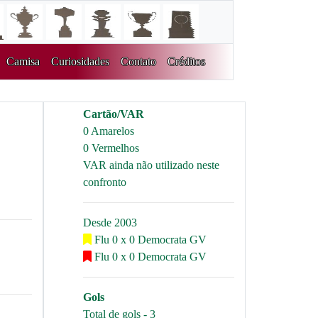
Camisa
Curiosidades
Contato
Créditos
Cartão/VAR
0 Amarelos
0 Vermelhos
VAR ainda não utilizado neste
confronto
Desde 2003
Flu 0 x 0 Democrata GV
Flu 0 x 0 Democrata GV
Gols
Total de gols - 3