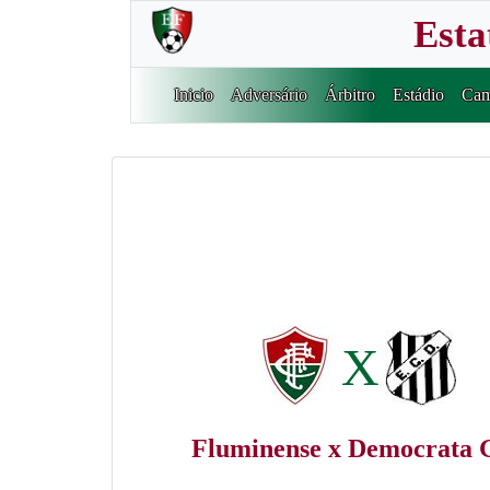
Esta
Inicio
Adversário
Árbitro
Estádio
Cam
X
Fluminense x Democrata