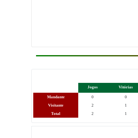
Jogos
Vitórias
Mandante
0
0
Visitante
2
1
Total
2
1